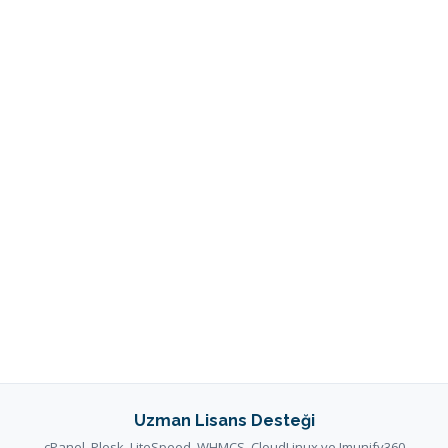
Uzman Lisans Desteği
cPanel, Plesk, LiteSpeed, WHMCS, CloudLinux ve Imunify360