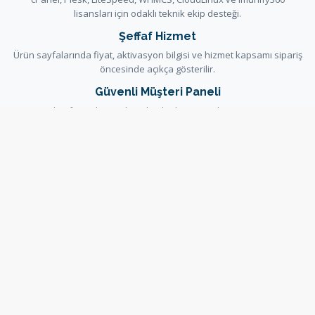
lisansları için odaklı teknik ekip desteği.
Şeffaf Hizmet
Ürün sayfalarında fiyat, aktivasyon bilgisi ve hizmet kapsamı sipariş
öncesinde açıkça gösterilir.
Güvenli Müşteri Paneli
Siparişler, faturalar ve destek talepleri güvenli WHMCS müşteri
paneli üzerinden yönetilir.
Yardım ve Dokümantasyon
Kurulum ve hizmet kararlarını destekleyen rehberler bilgi
bankasında ve duyurularda yayınlanır.
Bilgi Bankası
Duyurular
Destek Talebi
Sunucu Durumu
Copyright © 2026 OsxTech. All Rights Reserved.