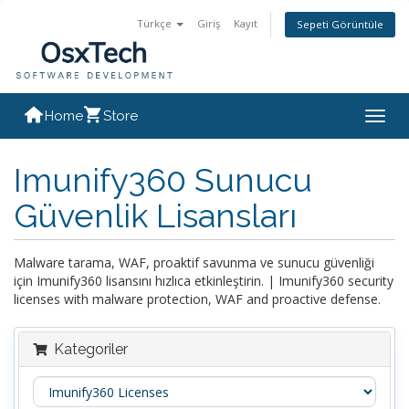
Türkçe
Giriş
Kayıt
Sepeti Görüntüle
Home
Store
Togg
navig
Imunify360 Sunucu
Güvenlik Lisansları
Malware tarama, WAF, proaktif savunma ve sunucu güvenliği
için Imunify360 lisansını hızlıca etkinleştirin. | Imunify360 security
licenses with malware protection, WAF and proactive defense.
Kategoriler